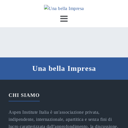
Skip
to
content
Una bella Impresa
CHI SIAMO
Aspen Institute Italia è un'associazione privata,
indipendente, internazionale, apartitica e senza fini di
lucro caratterizzata dall'approfondimento, la discussione,